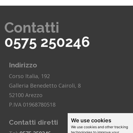
Contatti
0575 250246
Indirizzo
Corso Italia, 192
Galleria Benedetto Cairoli, 8
52100 Arezzo
P.IVA 01968780518
We use cookies
Contatti diretti
We use cookies and other tracking
technologies to improve your