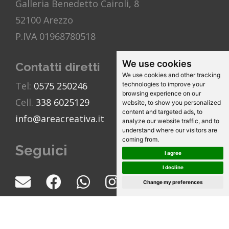
Galleria Benedetto Cairoli, 8
52100 Arezzo
P.IVA 01968780518
We use cookies
Contatti diretti
We use cookies and other tracking
Tel:
0575 250246
technologies to improve your
browsing experience on our
Cell.
338 6025129
website, to show you personalized
content and targeted ads, to
info@areacreativa.it
analyze our website traffic, and to
understand where our visitors are
coming from.
Seguici
I agree
I decline
Change my preferences
Copyright 2026. AREA CREATIVA | ©