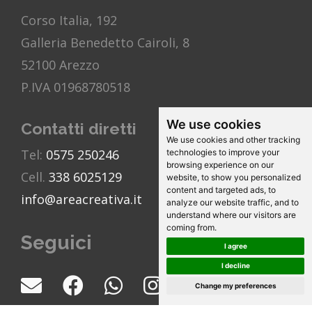
Corso Italia, 192
Galleria Benedetto Cairoli, 8
52100 Arezzo
P.IVA 01968780518
We use cookies
Contatti diretti
We use cookies and other tracking
Tel:
0575 250246
technologies to improve your
browsing experience on our
Cell.
338 6025129
website, to show you personalized
content and targeted ads, to
info@areacreativa.it
analyze our website traffic, and to
understand where our visitors are
coming from.
Seguici
I agree
I decline
Change my preferences