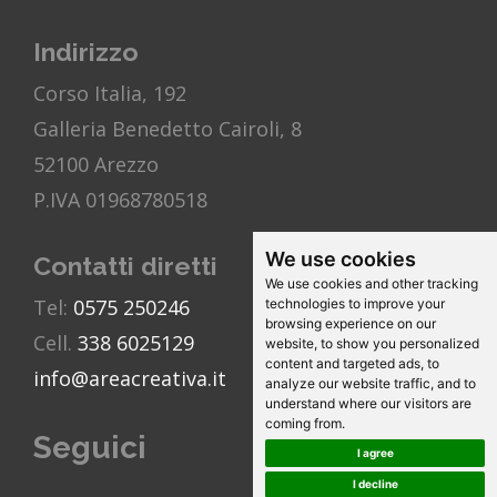
Indirizzo
Corso Italia, 192
Galleria Benedetto Cairoli, 8
52100 Arezzo
P.IVA 01968780518
We use cookies
Contatti diretti
We use cookies and other tracking
Tel:
0575 250246
technologies to improve your
browsing experience on our
Cell.
338 6025129
website, to show you personalized
content and targeted ads, to
info@areacreativa.it
analyze our website traffic, and to
understand where our visitors are
coming from.
Seguici
I agree
I decline