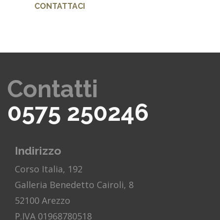
CONTATTACI
Contatti
0575 250246
Indirizzo
Corso Italia, 192
Galleria Benedetto Cairoli, 8
52100 Arezzo
P.IVA 01968780518