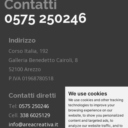
Contatti
0575 250246
Indirizzo
Corso Italia, 192
Galleria Benedetto Cairoli, 8
52100 Arezzo
P.IVA 01968780518
We use cookies
Contatti diretti
We use cookies and other tracking
Tel:
0575 250246
technologies to improve your
browsing experience on our
Cell.
338 6025129
website, to show you personalized
content and targeted ads, to
info@areacreativa.it
analyze our website traffic, and to